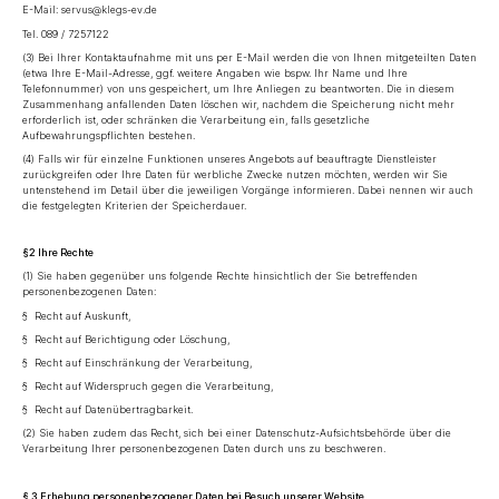
E-Mail: servus@
klegs-ev.de
Tel. 089 / 7257122
(3) Bei Ihrer Kontaktaufnahme mit uns per E-Mail werden die von Ihnen mitgeteilten Daten
(etwa Ihre E-Mail-Adresse, ggf. weitere Angaben wie bspw. Ihr Name und Ihre
Telefonnummer) von uns gespeichert, um Ihre Anliegen zu beantworten. Die in diesem
Zusammenhang anfallenden Daten löschen wir, nachdem die Speicherung nicht mehr
erforderlich ist, oder schränken die Verarbeitung ein, falls gesetzliche
Aufbewahrungspflichten bestehen.
(4) Falls wir für einzelne Funktionen unseres Angebots auf beauftragte Dienstleister
zurückgreifen oder Ihre Daten für werbliche Zwecke nutzen möchten, werden wir Sie
untenstehend im Detail über die jeweiligen Vorgänge informieren. Dabei nennen wir auch
die festgelegten Kriterien der Speicherdauer.
§2 Ihre Rechte
(1) Sie haben gegenüber uns folgende Rechte hinsichtlich der Sie betreffenden
personenbezogenen Daten:
§ Recht auf Auskunft,
§ Recht auf Berichtigung oder Löschung,
§ Recht auf Einschränkung der Verarbeitung,
§ Recht auf Widerspruch gegen die Verarbeitung,
§ Recht auf Datenübertragbarkeit.
(2) Sie haben zudem das Recht, sich bei einer Datenschutz-Aufsichtsbehörde über die
Verarbeitung Ihrer personenbezogenen Daten durch uns zu beschweren.
§ 3 Erhebung personenbezogener Daten bei Besuch unserer Website