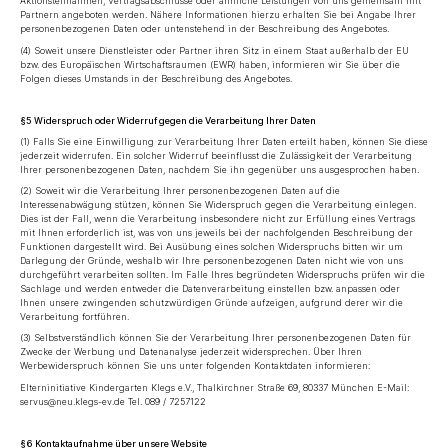
Aktionsteilnahmen, Vertragsabschlüsse oder ähnliche Leistungen von uns gemeinsam mit
Partnern angeboten werden. Nähere Informationen hierzu erhalten Sie bei Angabe Ihrer
personenbezogenen Daten oder untenstehend in der Beschreibung des Angebotes.
(4) Soweit unsere Dienstleister oder Partner ihren Sitz in einem Staat außerhalb der EU
bzw. des Europäischen Wirtschaftsraumen (EWR) haben, informieren wir Sie über die
Folgen dieses Umstands in der Beschreibung des Angebotes.
§5 Widerspruch oder Widerruf gegen die Verarbeitung Ihrer Daten
(1) Falls Sie eine Einwilligung zur Verarbeitung Ihrer Daten erteilt haben, können Sie diese
jederzeit widerrufen. Ein solcher Widerruf beeinflusst die Zulässigkeit der Verarbeitung
Ihrer personenbezogenen Daten, nachdem Sie ihn gegenüber uns ausgesprochen haben.
(2) Soweit wir die Verarbeitung Ihrer personenbezogenen Daten auf die
Interessenabwägung stützen, können Sie Widerspruch gegen die Verarbeitung einlegen.
Dies ist der Fall, wenn die Verarbeitung insbesondere nicht zur Erfüllung eines Vertrags
mit Ihnen erforderlich ist, was von uns jeweils bei der nachfolgenden Beschreibung der
Funktionen dargestellt wird. Bei Ausübung eines solchen Widerspruchs bitten wir um
Darlegung der Gründe, weshalb wir Ihre personenbezogenen Daten nicht wie von uns
durchgeführt verarbeiten sollten. Im Falle Ihres begründeten Widerspruchs prüfen wir die
Sachlage und werden entweder die Datenverarbeitung einstellen bzw. anpassen oder
Ihnen unsere zwingenden schutzwürdigen Gründe aufzeigen, aufgrund derer wir die
Verarbeitung fortführen.
(3) Selbstverständlich können Sie der Verarbeitung Ihrer personenbezogenen Daten für
Zwecke der Werbung und Datenanalyse jederzeit widersprechen. Über Ihren
Werbewiderspruch können Sie uns unter folgenden Kontaktdaten informieren:
Elterninitiative Kindergarten Klegs e.V., Thalkirchner Straße 69, 80337 München E-Mail:
servus@neu.klegs-ev.de Tel. 089 / 7257122
§6 Kontaktaufnahme über unsere Website