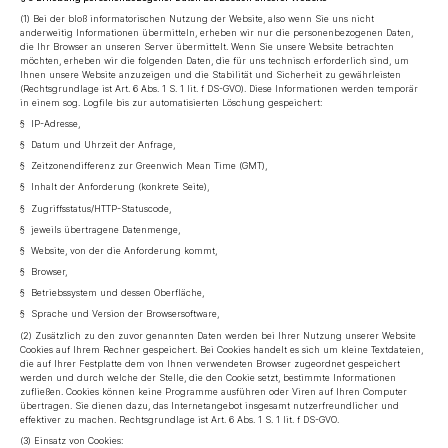
(1) Bei der bloß informatorischen Nutzung der Website, also wenn Sie uns nicht
anderweitig Informationen übermitteln, erheben wir nur die personenbezogenen Daten,
die Ihr Browser an unseren Server übermittelt. Wenn Sie unsere Website betrachten
möchten, erheben wir die folgenden Daten, die für uns technisch erforderlich sind, um
Ihnen unsere Website anzuzeigen und die Stabilität und Sicherheit zu gewährleisten
(Rechtsgrundlage ist Art. 6 Abs. 1 S. 1 lit. f DS-GVO). Diese Informationen werden temporär
in einem sog. Logfile bis zur automatisierten Löschung gespeichert:
§ IP-Adresse,
§ Datum und Uhrzeit der Anfrage,
§ Zeitzonendifferenz zur Greenwich Mean Time (GMT),
§ Inhalt der Anforderung (konkrete Seite),
§ Zugriffsstatus/HTTP-Statuscode,
§ jeweils übertragene Datenmenge,
§ Website, von der die Anforderung kommt,
§ Browser,
§ Betriebssystem und dessen Oberfläche,
§ Sprache und Version der Browsersoftware,
(2) Zusätzlich zu den zuvor genannten Daten werden bei Ihrer Nutzung unserer Website
Cookies auf Ihrem Rechner gespeichert. Bei Cookies handelt es sich um kleine Textdateien,
die auf Ihrer Festplatte dem von Ihnen verwendeten Browser zugeordnet gespeichert
werden und durch welche der Stelle, die den Cookie setzt, bestimmte Informationen
zufließen. Cookies können keine Programme ausführen oder Viren auf Ihren Computer
übertragen. Sie dienen dazu, das Internetangebot insgesamt nutzerfreundlicher und
effektiver zu machen. Rechtsgrundlage ist Art. 6 Abs. 1 S. 1 lit. f DS-GVO.
(3) Einsatz von Cookies: