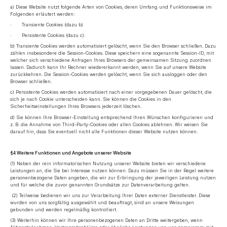
a) Diese Website nutzt folgende Arten von Cookies, deren Umfang und Funktionsweise im
Folgenden erläutert werden:
· Transiente Cookies (dazu b)
· Persistente Cookies (dazu c).
b) Transiente Cookies werden automatisiert gelöscht, wenn Sie den Browser schließen. Dazu
zählen insbesondere die Session-Cookies. Diese speichern eine sogenannte Session-ID, mit
welcher sich verschiedene Anfragen Ihres Browsers der gemeinsamen Sitzung zuordnen
lassen. Dadurch kann Ihr Rechner wiedererkannt werden, wenn Sie auf unsere Website
zurückkehren. Die Session-Cookies werden gelöscht, wenn Sie sich ausloggen oder den
Browser schließen.
c) Persistente Cookies werden automatisiert nach einer vorgegebenen Dauer gelöscht, die
sich je nach Cookie unterscheiden kann. Sie können die Cookies in den
Sicherheitseinstellungen Ihres Browsers jederzeit löschen.
d) Sie können Ihre Browser-Einstellung entsprechend Ihren Wünschen konfigurieren und
z. B. die Annahme von Third-Party-Cookies oder allen Cookies ablehnen. Wir weisen Sie
darauf hin, dass Sie eventuell nicht alle Funktionen dieser Website nutzen können.
§4 Weitere Funktionen und Angebote unserer Website
(1) Neben der rein informatorischen Nutzung unserer Website bieten wir verschiedene
Leistungen an, die Sie bei Interesse nutzen können. Dazu müssen Sie in der Regel weitere
personenbezogene Daten angeben, die wir zur Erbringung der jeweiligen Leistung nutzen
und für welche die zuvor genannten Grundsätze zur Datenverarbeitung gelten.
(2) Teilweise bedienen wir uns zur Verarbeitung Ihrer Daten externer Dienstleister. Diese
wurden von uns sorgfältig ausgewählt und beauftragt, sind an unsere Weisungen
gebunden und werden regelmäßig kontrolliert.
(3) Weiterhin können wir Ihre personenbezogenen Daten an Dritte weitergeben, wenn